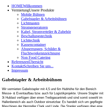
HOME
Willkommen
Vermietung
Unsere Produkte
Mobile Bühnen
Gabelstapler & Arbeitsbühnen
Lichtmasten
Stromgeneratoren
Kabel, Stromverteiler & Zubehör
Beschallungstechnik
Lichttechnik
Kassencontainer
Absperrungen, Schilder &
Fluchtwegkennzeichnung
Non Food Catering
Referenzen
Übersicht
Kontakt
Schreiben Sie uns...
Impressum
Gabelstapler & Arbeitsbühnen
Wir vermieten Gabelstapler mit 4,5 und 6m Hubhöhe für den Bereich
Messe- & Eventaufbau bzw. auch für Logistikprojekte. Unsere Stapler mit
3t Hublast verfügen über einen Treibgasantrieb und sind somit sowohl im
Hallenbereich als auch Outdoor einsetzbar. Es handelt sich um gepflegte
Maschinen der Hersteller Clark und Linde. Die Stapler verfügen über eine